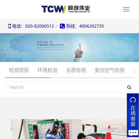
Togg
navi
电话：020-82006512
热线：4006262735
检测项目
环境检测
水质检测
室内空气检测
土