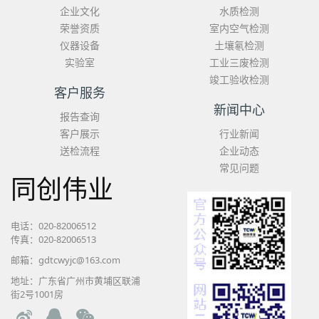
企业文化
水质检测
荣誉资质
室内空气检测
仪器设备
土壤氡检测
实验室
工业三废检测
竣工验收检测
客户服务
新闻中心
报告查询
客户展示
行业新闻
送检流程
企业动态
常见问题
同创伟业
电话：020-82006512
传真：020-82006513
邮箱：gdtcwyjc@163.com
地址：广东省广州市黄埔区联浦
街2号1001房