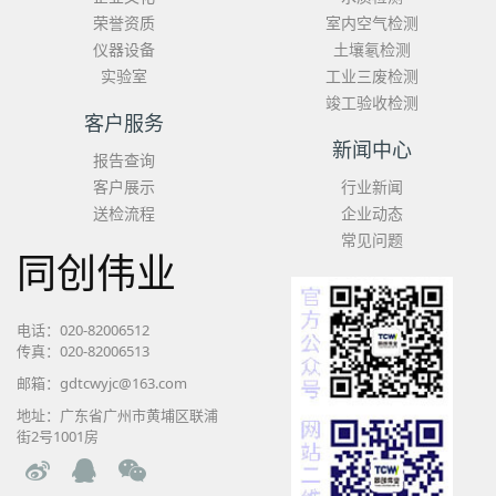
荣誉资质
室内空气检测
仪器设备
土壤氡检测
实验室
工业三废检测
竣工验收检测
客户服务
新闻中心
报告查询
客户展示
行业新闻
送检流程
企业动态
常见问题
同创伟业
电话：020-82006512
传真：020-82006513
邮箱：gdtcwyjc@163.com
地址：广东省广州市黄埔区联浦
街2号1001房