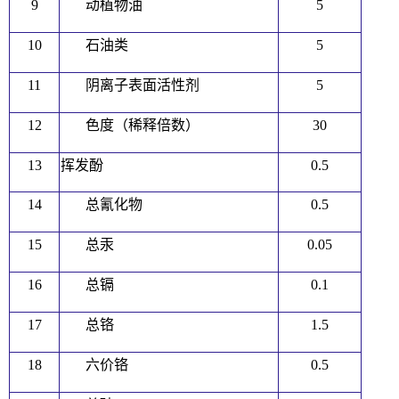
9
动植物油
5
10
石油类
5
11
阴离子表面活性剂
5
12
色度（稀释倍数）
30
13
挥发酚
0.5
14
总氰化物
0.5
15
总汞
0.05
16
总镉
0.1
17
总铬
1.5
18
六价铬
0.5