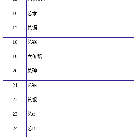
16
总汞
17
总镉
18
总铬
19
六价铭
20
总砷
21
总铅
22
总银
23
总α
24
总B