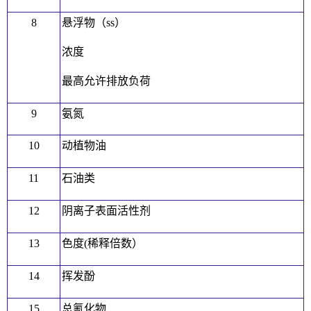
8
悬浮物（ss）
浓度
最高允许排放负荷
9
氨氮
10
动植物油
11
石油类
12
阴离子表面活性剂
13
色度(稀释倍数）
14
挥发酚
15
总氰化物