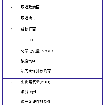
2
肠道致病菌
3
肠道病毒
4
结核杆菌
5
pH
6
化学需氧量〈COD〉
浓度mg/L
最髙允许排放负荷
7
生化需氧量(BOD)
浓度 mg/L
最高允许排放负荷