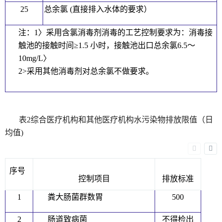
25
总余氯 (直接排入水体的要求）
注：1〉采用含氯消毒剂消毒的工艺控制要求为：消毒接
触池的接触时间≥1.5 小时，接触池出口总余氯6.5〜
10mg/L〉
2>采用其他消毒剂对总余氯不做要求。
表2综合医疗机构和其他医疗机构水污染物排放限值（日
均值)
序号
控制项目
排放标准
1
粪大肠菌群数胃
500
2
肠道致病菌
不得检出