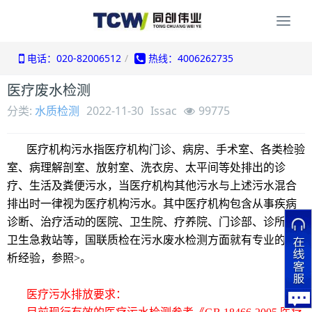
Togg
navi
电话：020-82006512
热线：4006262735
医疗废水检测
分类:
水质检测
2022-11-30
Issac
99775
医疗机构污水指医疗机构门诊、病房、手术室、各类检验
室、病理解剖室、放射室、洗衣房、太平间等处排出的诊
疗、生活及粪便污水，当医疗机构其他污水与上述污水混合
排出时一律视为医疗机构污水。其中医疗机构包含从事疾病
诊断、治疗活动的医院、卫生院、疗养院、门诊部、诊所、
卫生急救站等，国联质检在污水废水检测方面就有专业的分
析经验，参照
>
。
医疗污水排放要求：