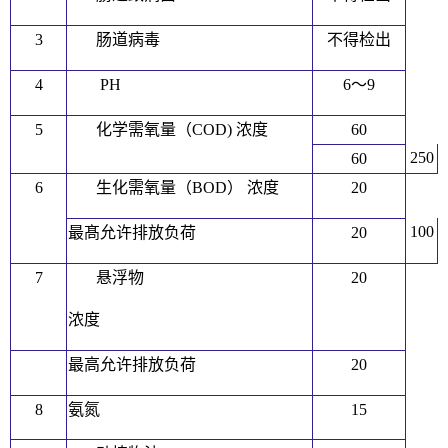
3
肠道病毒
不得检出
4
PH
6〜9
5
化学需氧量（COD) 浓度
60
250
60
6
生化需氧量（BOD） 浓度
20
100
最髙允许排放负荷
20
7
悬浮物
20
浓度
最高允许排放负荷
20
8
氨氮
15