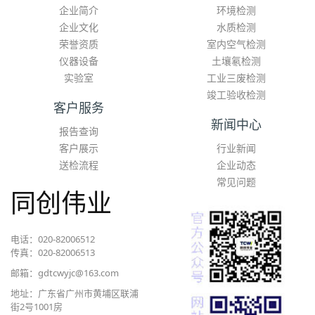
企业简介
环境检测
企业文化
水质检测
荣誉资质
室内空气检测
仪器设备
土壤氡检测
实验室
工业三废检测
竣工验收检测
客户服务
新闻中心
报告查询
客户展示
行业新闻
送检流程
企业动态
常见问题
同创伟业
电话：020-82006512
传真：020-82006513
邮箱：gdtcwyjc@163.com
地址：广东省广州市黄埔区联浦
街2号1001房